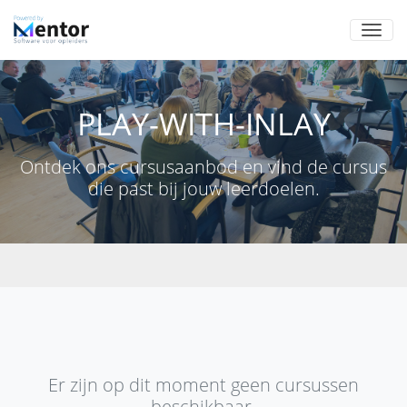
PLAY-WITH-INLAY
Ontdek ons cursusaanbod en vind de cursus
die past bij jouw leerdoelen.
Courses within this theme
Er zijn op dit moment geen cursussen
beschikbaar.