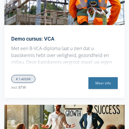
Demo cursus: VCA
Met een B-VCA-diploma laat u zien dat u
basiskennis hebt over veiligheid, gezondheid en
milieu. Deze basiskennis vergroot zowel uw eigen
veiligheid als die van de mensen met wie u werkt. U
kent de wet- en regelgeving, kunt gevaarlijke
€ 1.423,50
situaties en h…
Meer info
incl. BTW