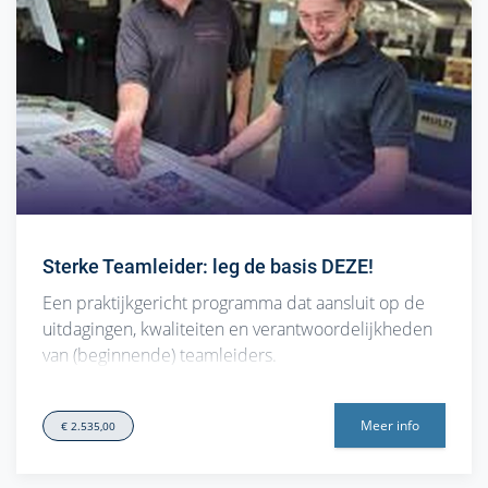
Sterke Teamleider: leg de basis DEZE!
Een praktijkgericht programma dat aansluit op de
uitdagingen, kwaliteiten en verantwoordelijkheden
van (beginnende) teamleiders.
Dit programma bestaat uit vijf workshops waarin
(startende) teamleiders belangrijke
Meer info
€ 2.535,00
leiderschapsvaardigheden ontwikke…