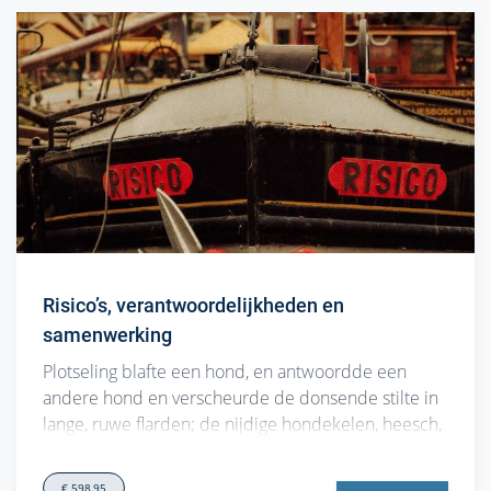
Risico’s, verantwoordelijkheden en
samenwerking
Plotseling blafte een hond, en antwoordde een
andere hond en verscheurde de donsende stilte in
lange, ruwe flarden; de nijdige hondekelen, heesch,
ademloos, schor vijandig; plotseling ook zwegen zij
stil. Aan het einde der Lange Laan lag diep in zij…
€ 598,95