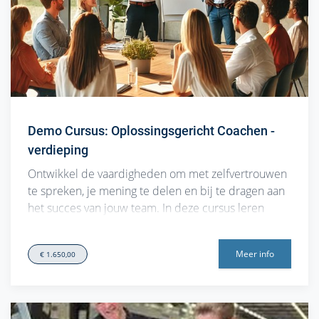
Demo Cursus: Oplossingsgericht Coachen -
verdieping
Ontwikkel de vaardigheden om met zelfvertrouwen
te spreken, je mening te delen en bij te dragen aan
het succes van jouw team. In deze cursus leren
werknemers hoe ze effectiever kunnen
communiceren, hun ideeën helder kunnen
Meer info
€ 1.650,00
overbrengen en zich p…